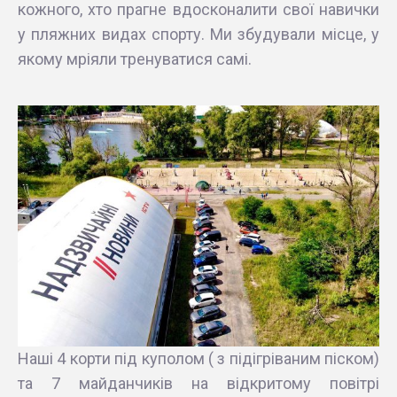
кожного, хто прагне вдосконалити свої навички
у пляжних видах спорту. Ми збудували місце, у
якому мріяли тренуватися самі.
Наші 4 корти під куполом ( з підігріваним піском)
та 7 майданчиків на відкритому повітрі