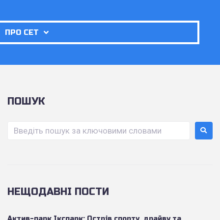
ПРО СЕТ
ПОШУК
НЕЩОДАВНІ ПОСТИ
Актив-парк Ікспарк: Острів спорту, драйву та