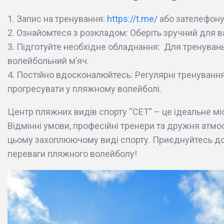
1. Запис на тренування:
https://t.me/
або зателефону
2. Ознайомтеся з розкладом: Оберіть зручний для в
3. Підготуйте необхідне обладнання: Для тренуван
волейбольний м’яч.
4. Постійно вдосконалюйтесь: Регулярні тренуванн
прогресувати у пляжному волейболі.
Центр пляжних видів спорту “СЕТ” – це ідеальне мі
Відмінні умови, професійні тренери та дружня атм
цьому захоплюючому виді спорту. Приєднуйтесь до т
переваги пляжного волейболу!