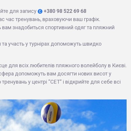
йте для запису
+380 98 522 69 68
ас час тренувань, враховуючи ваш графік.
ь вам знадобиться спортивний одяг та пляжний
я та участь у турнірах допоможуть швидко
сце для всіх любителів пляжного волейболу в Києві.
осфера допоможуть вам досягти нових висот у
ренувань у центрі “СЕТ” і відкрийте для себе всі