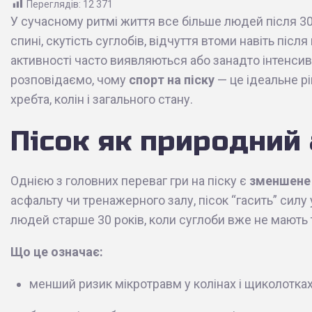
Переглядів:
12 371
У сучасному ритмі життя все більше людей після 30
спині, скутість суглобів, відчуття втоми навіть післ
активності часто виявляються або занадто інтенсив
розповідаємо, чому
спорт на піску
— це ідеальне р
хребта, колін і загального стану.
Пісок як природний
Однією з головних переваг гри на піску є
зменшене
асфальту чи тренажерного залу, пісок “гасить” сил
людей старше 30 років, коли суглоби вже не мають т
Що це означає:
менший ризик мікротравм у колінах і щиколотках