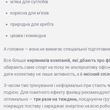
м’яка для суглобів
корисна для м’язів
природна для хребта
цікава і командна
А головне — вона не вимагає спеціальної підготовки
Все більше
керівників компаній, які дбають про ф
обирають саме спорт на піску як альтернативу офіс
дати колективу не лише активність, а й
якісний спіл
З часом такі тренування і неформальні ігри стають
ч
подією. Для помітного ефекту фахівці рекомендую
оптимально —
три рази на тиждень
, поєднуючи гру
покращує поставу і заряджає енергією на всю робо