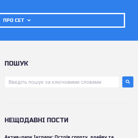
ПРО СЕТ
ПОШУК
НЕЩОДАВНІ ПОСТИ
Актив-парк Ікспарк: Острів спорту, драйву та