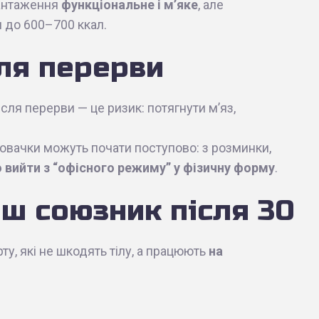
вантаження
функціональне і м’яке
, але
 до 600–700 ккал.
сля перерви
сля перерви — це ризик: потягнути м’яз,
 новачки можуть почати поступово: з розминки,
 вийти з “офісного режиму” у фізичну форму
.
аш союзник після 30
у, які не шкодять тілу, а працюють
на