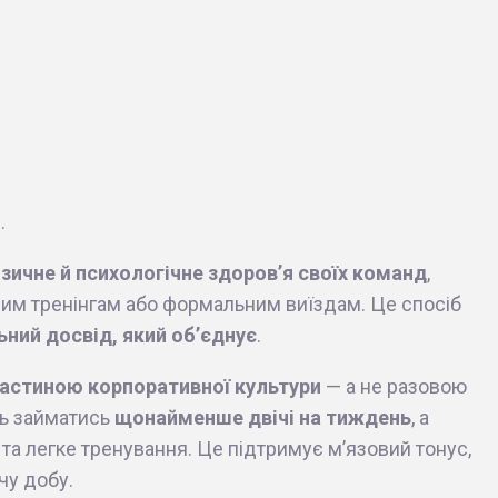
.
ізичне й психологічне здоров’я своїх команд
,
ним тренінгам або формальним виїздам. Це спосіб
ьний досвід, який об’єднує
.
астиною корпоративної культури
— а не разовою
ть займатись
щонайменше двічі на тиждень
, а
 та легке тренування. Це підтримує м’язовий тонус,
чу добу.