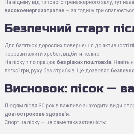
На відміну від типового тренажерного залу, тут на
високоенергозатратне
— за годину гри спалюється
Безпечний старт пі
Для багатьох дорослих повернення до активності пі
перевантажити хребет, відбити коліно.
На піску тіло працює
без різких поштовхів
. Навіть
легкої гри, руху без стрибків. Це дозволяє
безпечно
Висновок: пісок — в
Людям після 30 років важливо знаходити види спорт
довгострокове здоров’я
.
Спорт на піску — це саме така активність: