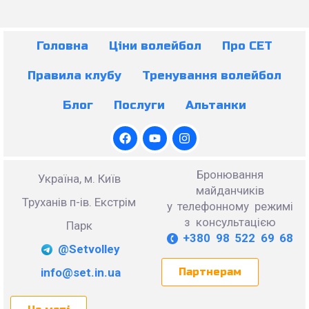
Головна
Ціни волейбол
Про СЕТ
Правила клубу
Тренування волейбол
Блог
Послуги
Альтанки
Бронювання
Україна, м. Київ
майданчиків
Труханів п-ів. Екстрім
у телефонному режимі
з консультацією
Парк
+380 98 522 69 68
@Setvolley
info@set.in.ua
Партнерам