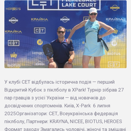
У клубі СЕТ відбулась історична подія — перший
Відкритий Кубок з піклболу в XPark! Турнір зібрав 27
пар гравців з усієї України — від новачків до
досвідчених спортсменів. Київ, X-Park 6 липня
2025Організатори: СЕТ, Всеукраїнська федерація
піклболу, Партнери: KRAYNA, NICEE, BIOTUS, HEROES
Формат заходу Змагались чоловічі, жіночі та змішані