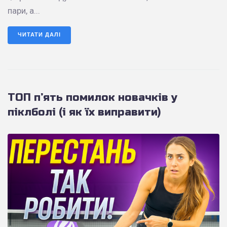
пари, а...
ЧИТАТИ ДАЛІ
ТОП п’ять помилок новачків у
піклболі (і як їх виправити)