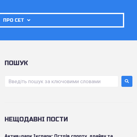
ПРО СЕТ
ПОШУК
НЕЩОДАВНІ ПОСТИ
Актив-парк Ікспарк: Острів спорту, драйву та