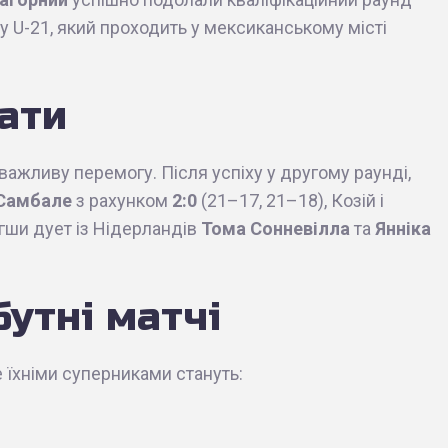
 U-21, який проходить у мексиканському місті
тати
а важливу перемогу. Після успіху у другому раунді,
 Самбале
з рахунком
2:0
(21–17, 21–18), Козій і
гши дует із Нідерландів
Тома Сонневілла
та
Янніка
бутні матчі
е їхніми суперниками стануть: