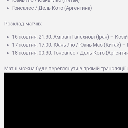
Гонсалес / Дель Кото (Аргентина)
Розклад матчів:
16 жовтня, 21:30: Аміралі Галехнові (Іран) – Козій 
17 жовтня, 17:00: Юань Лю / Юань Мао (Китай) – 
18 жовтня, 00:30: Гонсалес / Дель Кото (Аргентин
Матчі можна буде переглянути в прямій трансляції