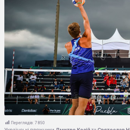
Переглядів:
7 850
Українські пляжники
Дмитро Козій
та
Святослав Н