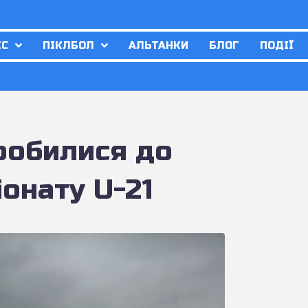
ІС
ПІКЛБОЛ
АЛЬТАНКИ
БЛОГ
ПОДІЇ
пробилися до
іонату U-21