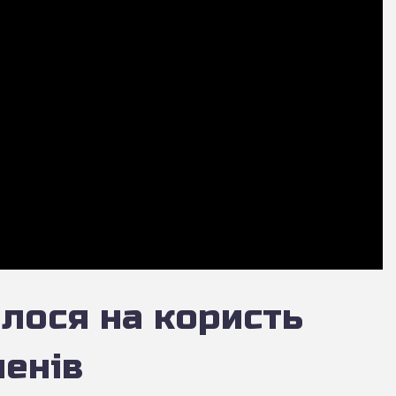
алося на користь
менів