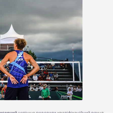
агорний
успішно подолали кваліфікаційний раунд