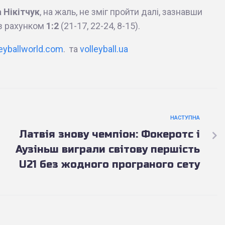
а Нікітчук
, на жаль, не зміг пройти далі, зазнавши
з рахунком
1:2
(21-17, 22-24, 8-15).
leyballworld.com
. та
volleyball.ua
НАСТУПНА
Латвія знову чемпіон: Фокеротс і
Аузіньш виграли світову першість
U21 без жодного програного сету