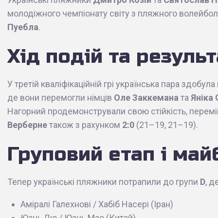
молодіжного чемпіонату світу з пляжного волейболу
Пуебла
.
Хід подій та резуль
У третій кваліфікаційній грі українська пара здобул
де вони перемогли німців
Оле Заккемана
та
Яніка
Нагорний продемонстрували свою стійкість, перемі
Верберне
також з рахунком
2:0
(21–19, 21–19).
Груповий етап і май
Тепер українські пляжники потрапили до групи
D
, д
Аміралі Галехнові / Хабіб Насері (Іран)
Юань Лю / Юань Мао (Китай)