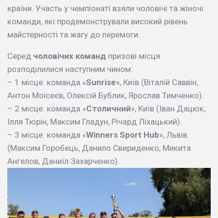
країни. Участь у чемпіонаті взяли чоловічі та жіночі
команди, які продемонстрували високий рівень
майстерності та жагу до перемоги.
Серед
чоловічих команд
призові місця
розподілилися наступним чином:
– 1 місце: команда «
Sunrise
», Київ (Віталій Саввін,
Антон Моісеєв, Олексій Бублик, Ярослав Тимченко).
– 2 місце: команда «
Столичний
», Київ (Іван Дацюк,
Ілля Тюрін, Максим Гладун, Річард Ліхацький).
– 3 місце: команда «
Winners Sport Hub
», Львів
(Максим Горобець, Данило Свириденко, Микита
Ангелов, Даниїл Захарченко).