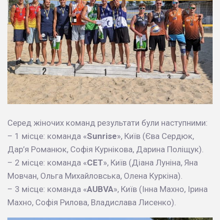
Серед жіночих команд результати були наступними:
– 1 місце: команда «
Sunrise
», Київ (Єва Сердюк,
Дар’я Романюк, Софія Курнікова, Дарина Поліщук).
– 2 місце: команда «
СЕТ
», Київ (Діана Луніна, Яна
Мовчан, Ольга Михайловська, Олена Куркіна).
– 3 місце: команда «
AUBVA
», Київ (Інна Махно, Ірина
Махно, Софія Рилова, Владислава Лисенко).