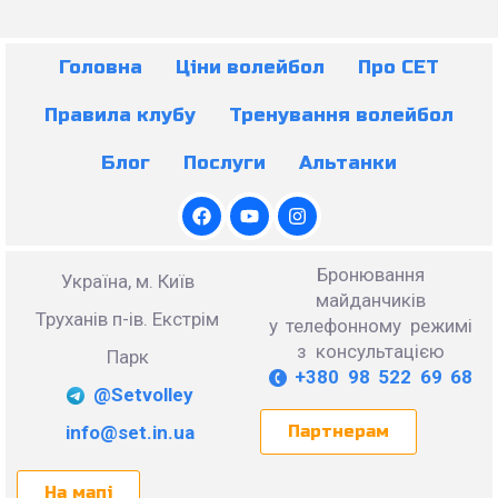
Головна
Ціни волейбол
Про СЕТ
Правила клубу
Тренування волейбол
Блог
Послуги
Альтанки
Бронювання
Україна, м. Київ
майданчиків
Труханів п-ів. Екстрім
у телефонному режимі
з консультацією
Парк
+380 98 522 69 68
@Setvolley
info@set.in.ua
Партнерам
На мапі